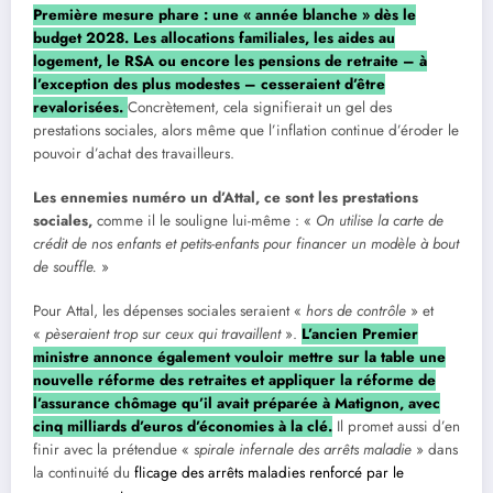
Première mesure phare : une « année blanche » dès le
budget 2028. Les allocations familiales, les aides au
logement, le RSA ou encore les pensions de retraite – à
l’exception des plus modestes – cesseraient d’être
revalorisées.
Concrètement, cela signifierait un gel des
prestations sociales, alors même que l’inflation continue d’éroder le
pouvoir d’achat des travailleurs.
Les ennemies numéro un d’Attal, ce sont les prestations
sociales,
comme il le souligne lui-même : «
On utilise la carte de
crédit de nos enfants et petits-enfants pour financer un modèle à bout
de souffle.
»
Pour Attal, les dépenses sociales seraient «
hors de contrôle
» et
«
pèseraient trop sur ceux qui travaillent
».
L’ancien Premier
ministre annonce également vouloir mettre sur la table une
nouvelle réforme des retraites et appliquer la réforme de
l’assurance chômage qu’il avait préparée à Matignon, avec
cinq milliards d’euros d’économies à la clé.
Il promet aussi d’en
finir avec la prétendue «
spirale infernale des arrêts maladie
» dans
la continuité du
flicage des arrêts maladies renforcé par le