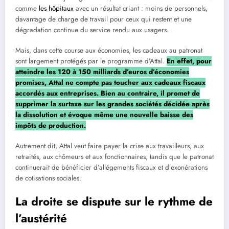
comme
les hôpitaux
avec un résultat criant : moins de personnels,
davantage de charge de travail pour ceux qui restent et une
dégradation continue du service rendu aux usagers.
Mais, dans cette course aux économies, les cadeaux au patronat
sont largement protégés par le programme d’Attal.
En effet, pour
atteindre les 120 à 150 milliards d’euros d’économies
promises, Attal ne compte pas toucher aux cadeaux fiscaux
accordés aux entreprises. Bien au contraire, il promet de
supprimer la surtaxe sur les grandes sociétés décidée après
la dissolution et évoque même une nouvelle baisse des
impôts de production.
Autrement dit, Attal veut faire payer la crise aux travailleurs, aux
retraités, aux chômeurs et aux fonctionnaires, tandis que le patronat
continuerait de bénéficier d’allégements fiscaux et d’exonérations
de cotisations sociales.
La droite se dispute sur le rythme de
l’austérité