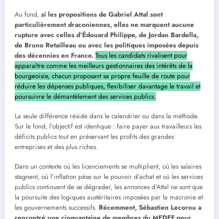
Au fond,
si les propositions de Gabriel Attal sont
particulièrement draconiennes, elles ne marquent aucune
rupture avec celles d’Édouard Philippe, de Jordan Bardella,
de Bruno Retailleau ou avec les politiques imposées depuis
des décennies en France.
Tous les candidats rivalisent pour
apparaître comme les meilleurs gestionnaires des intérêts de la
bourgeoisie, chacun proposant sa propre feuille de route pour
réduire les dépenses publiques, flexibiliser davantage le travail et
poursuivre le démantèlement des services publics.
La seule différence réside dans le calendrier ou dans la méthode.
Sur le fond, l’objectif est identique : faire payer aux travailleurs les
déficits publics tout en préservant les profits des grandes
entreprises et des plus riches.
Dans un contexte où les licenciements se multiplient, où les salaires
stagnent, où l’inflation pèse sur le pouvoir d’achat et où les services
publics continuent de se dégrader, les annonces d’Attal ne sont que
la poursuite des logiques austéritaires imposées par la macronie et
les gouvernements successifs.
Récemment, Sébastien Lecornu a
rencontré une cinquantaine de membres du MEDEF pour