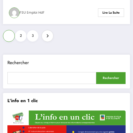
FSU Emploi HdF
Lire La Suite
Pagination
1
2
3
des
publications
Rechercher
Rechercher
L'info en 1 clic