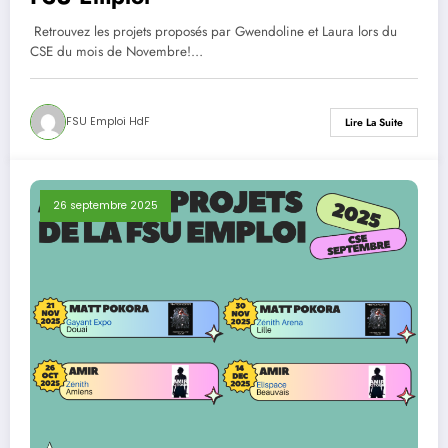
Retrouvez les projets proposés par Gwendoline et Laura lors du
CSE du mois de Novembre!…
FSU Emploi HdF
Lire La Suite
26 septembre 2025