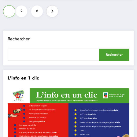
Pagination
…
1
2
8
des
publications
Rechercher
Rechercher
L'info en 1 clic