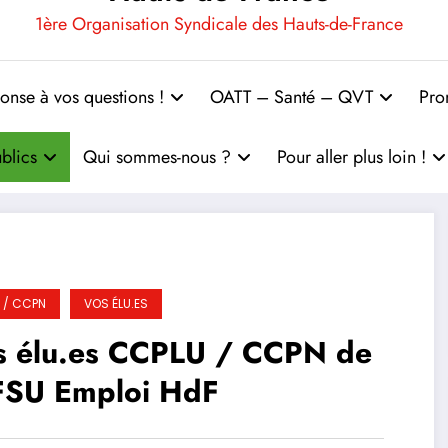
1ère Organisation Syndicale des Hauts-de-France
onse à vos questions !
OATT – Santé – QVT
Pro
blics
Qui sommes-nous ?
Pour aller plus loin !
 / CCPN
VOS ÉLU.ES
s élu.es CCPLU / CCPN de
 FSU Emploi HdF