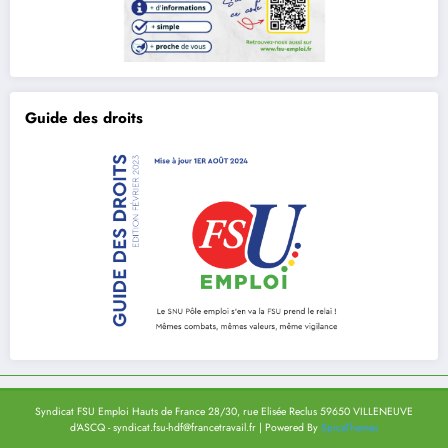
Guide des droits
Syndicat FSU Emploi Hauts de France 28/30, rue Elisée Reclus 59650 VILLENEUVE
d'ASCQ - syndicat.fsu-hdf@francetravail.fr | Powered By
SpiceThemes