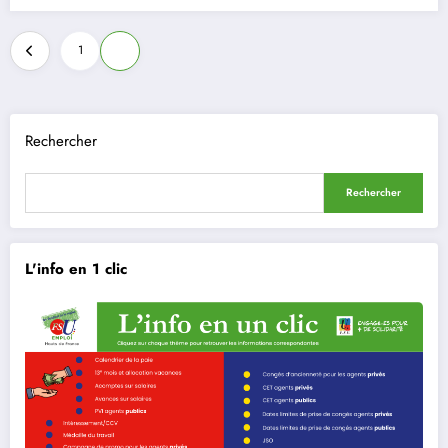
Pagination
1
2
des
publications
Rechercher
Rechercher
L'info en 1 clic