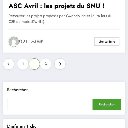
ASC Avril : les projets du SNU !
Retrouvez les projets proposés par Gwendoline et Laura lors du
CSE du mois d'Avril :)…
FSU Emploi HdF
Lire La Suite
Pagination
1
2
3
des
publications
Rechercher
Rechercher
L'info en 1 clic