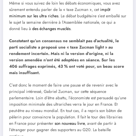
Même si vous suivez de loin les débats économiques, vous avez
sûrement entendu parler de la « taxe Zucman », cet
impôt
minimum sur les ultra riches
. Le débat budgétaire s’est emballé sur
le sujet la semaine dernière à l’Assemblée nationale, ce qui a
donné lieu à
des échanges musclés
.
Constatant qu’un consensus ne semblait pas d’actualité, le
parti socialiste a proposé une « taxe Zucman light » au
rendement incertain. Mais ni la version d’origine, ni la
version amendée n’ont été adoptées en séance. Sur les
406 suffrages exprimés, 43 % ont voté pour, un beau score
mais insuffisant.
C’est donc le moment de faire une pause et de revenir avec le
principal intéressé, Gabriel Zucman, sur cette séquence
parlementaire. Loin d’être abattu, l’économiste est persuadé qu’une
imposition minimale des ultrariches verra le jour en France. Et
peut-être au niveau mondial. En tout cas, il a repris son bâton de
pèlerin pour convaincre la population. Il fait le tour des librairies
en France pour présenter
son nouveau livre
, avant de partir à
l’étranger pour gagner des supporters au G20. La bataille