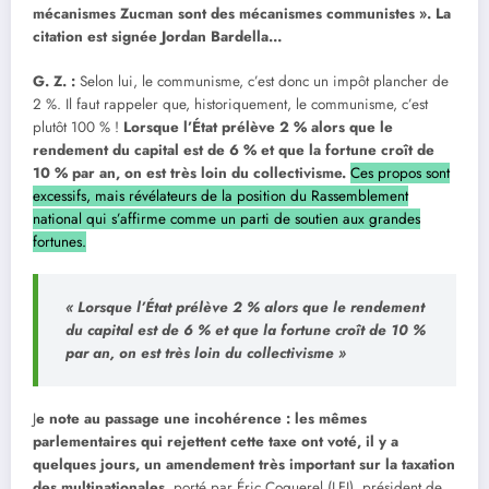
mécanismes Zucman sont des mécanismes communistes ». La
citation est signée Jordan Bardella…
G. Z.
:
Selon lui, le communisme, c’est donc un impôt plancher de
2 %. Il faut rappeler que, historiquement, le communisme, c’est
plutôt 100 % !
Lorsque l’État prélève 2 % alors que le
rendement du capital est de 6 % et que la fortune croît de
10 % par an, on est très loin du collectivisme.
Ces propos sont
excessifs, mais révélateurs de la position du Rassemblement
national qui s’affirme comme un parti de soutien aux grandes
fortunes.
« Lorsque l’État prélève 2 % alors que le rendement
du capital est de 6 % et que la fortune croît de 10 %
par an, on est très loin du collectivisme »
J
e note au passage une incohérence : les mêmes
parlementaires qui rejettent cette taxe ont voté, il y a
quelques jours, un amendement très important sur la taxation
des multinationales,
porté par Éric Coquerel (LFI), président de