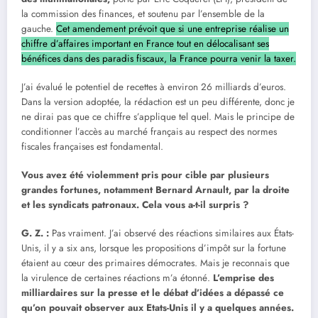
la commission des finances, et soutenu par l’ensemble de la
gauche.
Cet amendement prévoit que si une entreprise réalise un
chiffre d’affaires important en France tout en délocalisant ses
bénéfices dans des paradis fiscaux, la France pourra venir la taxer.
J’ai évalué le potentiel de recettes à environ 26 milliards d’euros.
Dans la version adoptée, la rédaction est un peu différente, donc je
ne dirai pas que ce chiffre s’applique tel quel. Mais le principe de
conditionner l’accès au marché français au respect des normes
fiscales françaises est fondamental.
Vous avez été violemment pris pour cible par plusieurs
grandes fortunes, notamment Bernard Arnault, par la droite
et les syndicats patronaux. Cela vous a-t-il surpris ?
G. Z.
:
Pas vraiment. J’ai observé des réactions similaires aux États-
Unis, il y a six ans, lorsque les propositions d’impôt sur la fortune
étaient au cœur des primaires démocrates. Mais je reconnais que
la virulence de certaines réactions m’a étonné.
L’emprise des
milliardaires sur la presse et le débat d’idées a dépassé ce
qu’on pouvait observer aux Etats-Unis il y a quelques années.