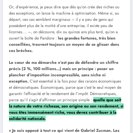
Or, d’expérience, je peux dire que dès qu’on crée des niches ou
des exceptions, on lance la machine à optimisation. Même si, au
départ, ces cas semblent marginaux – il y a peu de gens qui
possèdent plus de la moitié d’une entreprise, il existe peu de
licornes…. –, on découvre, dix ou quinze ans plus tard, qu’on a
ouvert la boîte de Pandore :
les grandes fortunes, très bien
conseillées, trouvent toujours un moyen de se glisser dans
ces brèches.
Le cœur de ma démarche n’est pas de défendre un chiffre
précis (2 %, 100 millions…) mais un principe : poser un
plancher d’imposition incompressible, sans niche ni
exception.
C’est essentiel à la fois pour des raisons économiques
et démocratiques. Économiques, parce que c’est le seul moyen de
garantir l’efficacité et le rendement de l’impôt. Démocratiques,
parce qu’il s’agit d’affirmer un principe simple :
quelle que soit
la nature de votre richesse, son origine ou son rendement, si
vous êtes immensément riche, vous devez contribuer à la
solidarité nationale.
« Je suis opposé à tout ce qui vient de Gabriel Zucman. Les