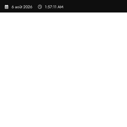
Aller
6 août 2026
1:57:12 AM
au
contenu