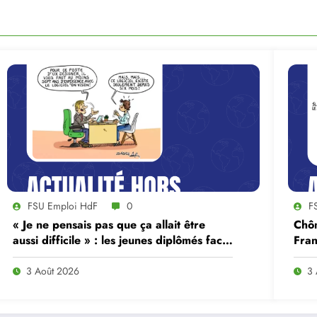
FSU Emploi HdF
0
F
« Je ne pensais pas que ça allait être
Chôm
aussi difficile » : les jeunes diplômés face
Fran
au ralentissement du marché du travail
3 Août 2026
3 