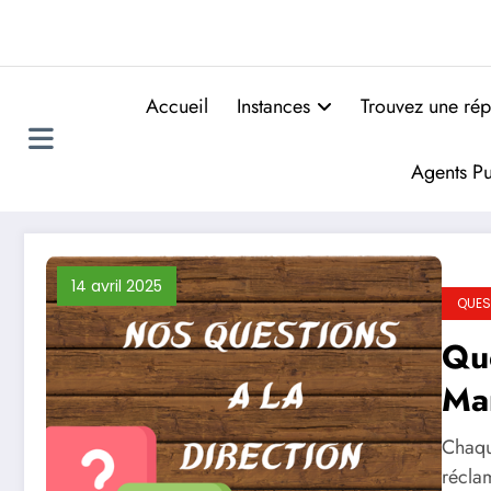
Accueil
Instances
Trouvez une rép
Agents Pu
14 avril 2025
QUES
Que
Ma
Chaqu
réclam