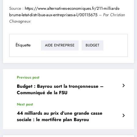
Source :
https://www.alternatives-economiques.fr/211-milliards-
brume-letat-distribue-aux-entreprises-a-l/00115675
–
Par Christian
Chavagneux
Étiquette
AIDE ENTREPRISE
BUDGET
Previous post
Budget : Bayrou sort la tronçonneuse –
Communiqué de la FSU
Next post
44 milliards au prix d’une grande casse
sociale : le mortifère plan Bayrou