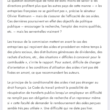
La question économique de fond est donc moins de savoir si les
directions profitent plus que les autres pays de cette manne –
« les
entreprises françaises ne se goinfrent pas »,
précise le sénateur
Olivier Rietmann – mais de s’assurer de l’efficacité de ces aides.
Ces dernières poursuivent en effet des objectifs de politique
publique – encourager la recherche, l’emploi des moins qualifiés,
etc. – mais les servent-elles vraiment ?
Les travaux de la commission mettent en avant le cas des
entreprises qui reçoivent des aides et procèdent en même temps à
des plans sociaux, des distributions généreuses de dividendes, des
rachats d’actions, etc., des situations
« difficiles à concevoir pour le
contribuable »,
s’irrite le rapport. Pour autant, difficile de changer
d’orientation si les conditions d’utilisation des aides n’ont pas été
fixées en amont, ce que recommandent les auteurs.
Le principe de la conditionnalité des aides n’est pas étranger au
droit français. Le Code du travail prévoit la possibilité de
récupération de transferts publics lorsqu’un employeur en difficulté
ne remplit pas son obligation de recherche d’un repreneur même
si
« cette faculté de demander le remboursement des aides perçues
semble très peu utilisée »
. Une difficulté qui ne date pas hier.