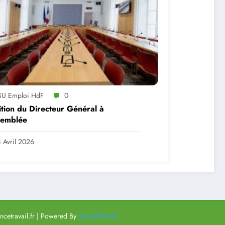
SU Emploi HdF
0
tion du Directeur Général à
semblée
 Avril 2026
cetravail.fr | Powered By
SpiceThemes