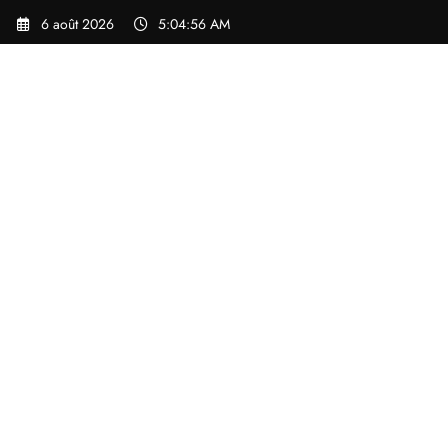
Aller
6 août 2026
5:04:57 AM
au
contenu