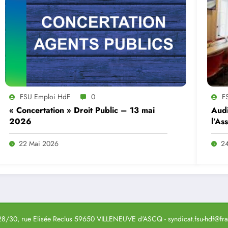
FSU Emploi HdF
0
F
« Concertation » Droit Public – 13 mai
Audi
2026
l’As
22 Mai 2026
24
8/30, rue Elisée Reclus 59650 VILLENEUVE d'ASCQ - syndicat.fsu-hdf@fran