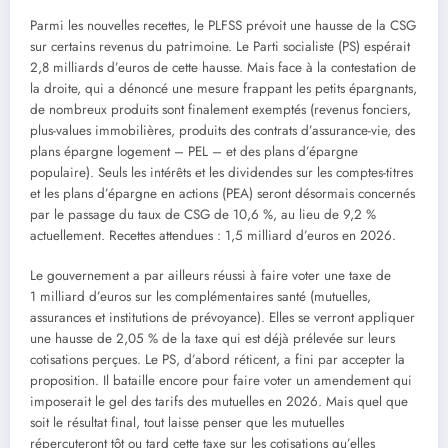
Parmi les nouvelles recettes, le PLFSS prévoit une hausse de la CSG
sur certains revenus du patrimoine. Le Parti socialiste (PS) espérait
2,8 milliards d’euros de cette hausse. Mais face à la contestation de
la droite, qui a dénoncé une mesure frappant les petits épargnants,
de nombreux produits sont finalement exemptés (revenus fonciers,
plus-values immobilières, produits des contrats d’assurance-vie, des
plans épargne logement – PEL – et des plans d’épargne
populaire). Seuls les intérêts et les dividendes sur les comptes-titres
et les plans d’épargne en actions (PEA) seront désormais concernés
par le passage du taux de CSG de 10,6 %, au lieu de 9,2 %
actuellement. Recettes attendues : 1,5 milliard d’euros en 2026.
Le gouvernement a par ailleurs réussi à faire voter une taxe de
1 milliard d’euros sur les complémentaires santé (mutuelles,
assurances et institutions de prévoyance). Elles se verront appliquer
une hausse de 2,05 % de la taxe qui est déjà prélevée sur leurs
cotisations perçues. Le PS, d’abord réticent, a fini par accepter la
proposition. Il bataille encore pour faire voter un amendement qui
imposerait le gel des tarifs des mutuelles en 2026. Mais quel que
soit le résultat final, tout laisse penser que les mutuelles
répercuteront tôt ou tard cette taxe sur les cotisations qu’elles