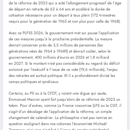
de la réforme de 2023 qui a acté l’allongement progressif de l’âge
de départ en retraite de 62 à 64 ans et accéléré la durée de
cotisation nécessaire pour un départ à taux plein (172 trimestres
requis pour la génération de 1965 et non plus pour celle de 1968).
Avec ce PLFSS 2026, le gouvernement met sur pause l’application
de ces mesures jusqu’à la prochaine présidentielle. La mesure
devrait concerner près de 3,5 millions de personnes (les
générations nées de 1964 à 1968
1
) et devrait coûter, selon le
gouvernement, 400 millions d’euros en 2026 et 1,8 milliard
en 2027. Si le montant n’est pas considérable au regard du déficit
annoncé par l’exécutif à l’issue de ce vote (19,6 milliards), l’enjeu
des retraites est surtout politique. Et il a profondément divisé les
camps politiques et syndicaux.
Certains, au PS ou à la CFDT, y voient une digue qui saute,
Emmanuel Macron ayant fait jusqu’alors de sa réforme de 2023 un
totem. Pour d’autres, comme La France insoumise (LFI) ou la CGT, il
s’agit d’un décalage de l’application de la réforme, un simple
changement de calendrier. La philosophie n’est pas remise en
question soulignait dans nos colonnes l’économiste Michaël
Zemmour, et si rien n’est fait à l’issue du scrutin présidentiel