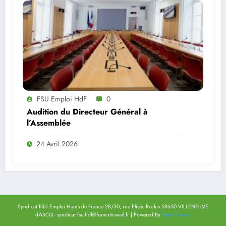
FSU Emploi HdF
0
Audition du Directeur Général à
l’Assemblée
24 Avril 2026
Syndicat FSU Emploi Hauts de France 28/30, rue Elisée Reclus 59650 VILLENEUVE
d'ASCQ - syndicat.fsu-hdf@francetravail.fr | Powered By
SpiceThemes