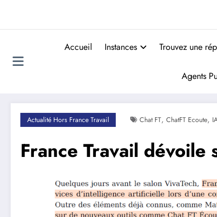
Accueil
Instances
Trouvez une rép
Agents Pu
,
,
Actualité Hors France Travail
Chat FT
ChatFT Ecoute
I
France Travail dévoile s