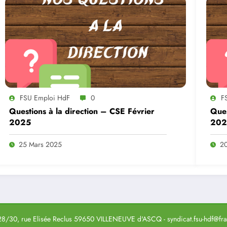
FSU Emploi HdF
0
F
Questions à la direction – CSE Février
Ques
2025
202
25 Mars 2025
20
8/30, rue Elisée Reclus 59650 VILLENEUVE d'ASCQ - syndicat.fsu-hdf@fran