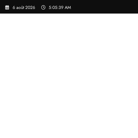
Aller
6 août 2026
5:05:40 AM
au
contenu