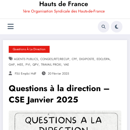
Hauts de France
1ère Organisation Syndicale des Hauts-de-France
Questions À La Direction
,
,
,
,
,
AGENTS PUBLICS
CONGES/RTT/RECUP
CPF
DIGIPOSTE
EDO/DPA
,
,
,
,
,
GAP
MEE
PVI
QPV
TRAVAIL PROXI
VAE
FSU Emploi HdF
20 Février 2025
Questions à la direction –
CSE Janvier 2025