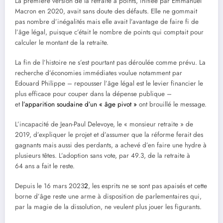
La première version de la retraite à points, initiée par Emmanuel
Macron en 2020, avait sans doute des défauts. Elle ne gommait
pas nombre d’inégalités mais elle avait l’avantage de faire fi de
l’âge légal, puisque c’était le nombre de points qui comptait pour
calculer le montant de la retraite.
La fin de l’histoire ne s’est pourtant pas déroulée comme prévu. La
recherche d’économies immédiates voulue notamment par
Edouard Philippe – repousser l’âge légal est le levier financier le
plus efficace pour couper dans la dépense publique –
et
l’apparition soudaine d’un « âge pivot »
ont brouillé le message.
L’incapacité de Jean-Paul Delevoye, le « monsieur retraite » de
2019, d’expliquer le projet et d’assumer que la réforme ferait des
gagnants mais aussi des perdants, a achevé d’en faire une hydre à
plusieurs têtes. L’adoption sans vote, par 49.3, de la retraite à
64 ans a fait le reste.
Depuis le 16 mars 2023
2
, les esprits ne se sont pas apaisés et cette
borne d’âge reste une arme à disposition de parlementaires qui,
par la magie de la dissolution, ne veulent plus jouer les figurants.