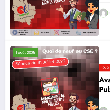
du
F
1 août 2025
QUOI
Av
Pub
du 