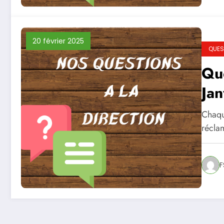
20 février 2025
QUES
Que
Ja
Chaqu
réclam
F