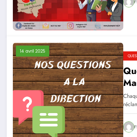
F
14 avril 2025
QUES
Que
Ma
Chaqu
réclam
F