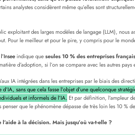
tains analystes considèrent même qu’elles sont structurellemen
blic exploitant des larges modèles de langage (LLM), nous as
tout. Pour le meilleur et pour le pire, y compris pour le monde
l’Insee
indique que
seules 10 % des entreprises français
matière d’adoption, si l’on se compare avec les autres pays
u’aux IA intégrées dans les entreprises par le biais des direc
 d’IA, sans que cela fasse l’objet d’une quelconque stratégi
ividuels et informels de l’IA.
Et par définition, l’ampleur de
ns penser que le phénomène dépasse de très loin les 10 % de
 l’aide à la décision. Mais jusqu’où va-t-elle ?