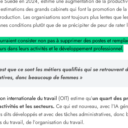
 de Suède en 2024, estime une augmentation de la productivit
estimations des grands cabinets qui font la promotion de la r
duction. Les organisations sont toujours plus lentes que les 
es conditions plutôt que de se précipiter de peur de rater le
urraient consister non pas à supprimer des postes et rempl
leurs dans leurs activités et le développement professionnel.
est que ce sont les métiers qualifiés qui se retrouvent
ratives, donc beaucoup de femmes »
ion internationale du travail
(OIT) estime qu’
un quart des pr
ctivités et les secteurs.
Ce qui est nouveau, avec l’IA génér
ys dits développés et avec des tâches administratives, donc
du travail, de l’organisation du travail.