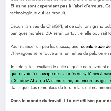
Elles ne sont cependant pas à l’abri d’erreurs.
Cer
technologique qui les produit.
Depuis l’arrivée de ChatGPT, et de solutions grand pu
paniques morales. L’IA serait partout, et elle pourrait 
Pour nuancer un peu les choses, une
récente étude de 
L’Hexagone se retrouve ainsi en milieu de peloton en 
Toutefois, les résultats de cette enquête ne renvoient q
qui renvoie à un usage des salariés de systèmes à base
« Shadow AI », ou IA clandestine, ou encore usages ind
statistique. Les remontées de terrain laissent néanmoi
Dans le monde du travail, l’IA est utilisée pour de