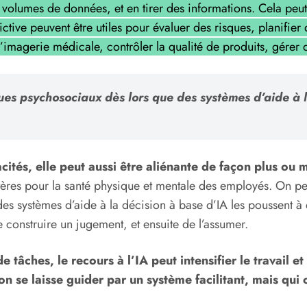
os volumes de données, et en tirer des informations. Cela peu
tive peuvent être utiles pour évaluer des risques, planifier d
s l’imagerie médicale, contrôler la qualité de produits, gére
ues psychosociaux dès lors que des systèmes d’aide à l
ités, elle peut aussi être aliénante de façon plus ou m
délétères pour la santé physique et mentale des employés. On
es systèmes d’aide à la décision à base d’IA les poussent à
e construire un jugement, et ensuite de l’assumer.
 tâches, le recours à l’IA peut intensifier le travail e
’on se laisse guider par un système facilitant, mais qu