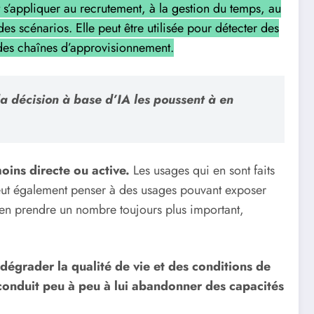
t s’appliquer au recrutement, à la gestion du temps, au
es scénarios. Elle peut être utilisée pour détecter des
r des chaînes d’approvisionnement.
a décision à base d’IA les poussent à en
oins directe ou active.
Les usages qui en sont faits
 peut également penser à des usages pouvant exposer
 en prendre un nombre toujours plus important,
t dégrader la qualité de vie et des conditions de
i conduit peu à peu à lui abandonner des capacités