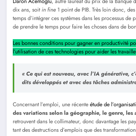
Daron Acemoglu
, autre lauréat du prix de la Banque
dix ans, soit
in fine
1 point de PIB. Très loin donc, des 
temps d’intégrer ces systèmes dans les processus de pro
de prendre le temps pour faire les choses dans de bonn
Les bonnes conditions pour gagner en productivité po
l’utilisation de ces technologies pour aider les travail
« Ce qui est nouveau, avec l’IA générative, c’
dits développés et avec des tâches administ
Concernant l’emploi, une récente
étude de l’organisat
des variations selon la géographie, le genre, les a
retrouvent dans le collimateur, donc davantage les pa
tant des destructions d’emplois que des transformations 