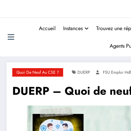
Accueil
Instances
Trouvez une rép
Agents Pu
Quoi De Neuf Au CSE ?
DUERP
FSU Emploi Hd
DUERP – Quoi de neuf