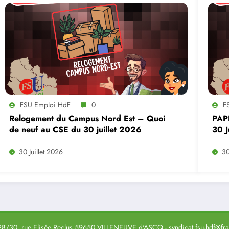
FSU Emploi HdF
0
F
Relogement du Campus Nord Est – Quoi
PAP
de neuf au CSE du 30 juillet 2026
30 J
30 Juillet 2026
30
8/30, rue Elisée Reclus 59650 VILLENEUVE d'ASCQ - syndicat.fsu-hdf@fran