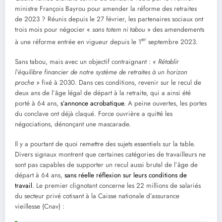
ministre François Bayrou pour amender la réforme des retraites
de 2023 ? Réunis depuis le 27 février, les partenaires sociaux ont
trois mois pour négocier «
sans totem ni tabou
» des amendements
er
à une réforme entrée en vigueur depuis le 1
septembre 2023.
Sans tabou, mais avec un objectif contraignant :
« Rétablir
l’équilibre financier de notre syst
è
me de retraites à un horizon
proche
»
fixé à 2030. Dans ces conditions, revenir sur le recul de
deux ans de l’âge légal de départ à la retraite, qui a ainsi été
porté à 64 ans,
s’annonce acrobatique
. A peine ouvertes, les portes
du conclave ont déjà claqué. Force ouvrière a quitté les
négociations, dénonçant une mascarade.
Il y a pourtant de quoi remettre des sujets essentiels sur la table.
Divers signaux montrent que certaines catégories de travailleurs ne
sont pas capables de supporter un recul aussi brutal de l’âge de
départ à 64 ans,
sans réelle réflexion sur leurs conditions de
travail
. Le premier clignotant concerne les 22 millions de salariés
du secteur privé cotisant à la Caisse nationale d’assurance
vieillesse (Cnav) :