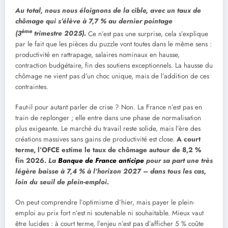
Au total, nous nous éloignons de la cible, avec un taux de
chômage qui s’élève à 7,7 % au dernier pointage
ème
(3
trimestre 2025).
Ce n’est pas une surprise, cela s’explique
par le fait que les pièces du puzzle vont toutes dans le même sens :
productivité en rattrapage, salaires nominaux en hausse,
contraction budgétaire, fin des soutiens exceptionnels. La hausse du
chômage ne vient pas d’un choc unique, mais de l’addition de ces
contraintes.
Faut-il pour autant parler de crise ? Non. La France n’est pas en
train de replonger ; elle entre dans une phase de normalisation
plus exigeante. Le marché du travail reste solide, mais l’ère des
créations massives sans gains de productivité est close.
A court
terme, l’OFCE estime le taux de chômage autour de 8,2 %
fin 2026.
La
Banque de France anticipe
pour sa part une très
légère baisse à 7,4 % à l’horizon 2027 – dans tous les cas,
loin du seuil de plein-emploi.
On peut comprendre l’optimisme d’hier, mais payer le plein-
emploi au prix fort n’est ni soutenable ni souhaitable. Mieux vaut
être lucides : à court terme, l’enjeu n’est pas d’afficher 5 % coûte