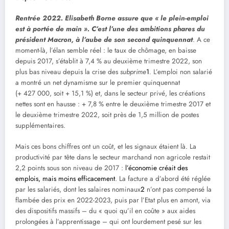
Rentrée 2022. Elisabeth Borne assure que « le plein-emploi
est à portée de main ». C’est l’une des ambitions phares du
président Macron, à l’aube de son second quinquennat
. A ce
moment-là, l’élan semble réel : le taux de chômage, en baisse
depuis 2017, s’établit à 7,4 % au deuxième trimestre 2022, son
plus bas niveau depuis la crise des
subprime
1
.
L’emploi non salarié
a montré un net dynamisme sur le premier quinquennat
(+ 427 000, soit + 15,1 %) et, dans le secteur privé, les créations
nettes sont en hausse : + 7,8 % entre le deuxième trimestre 2017 et
le deuxième trimestre 2022, soit près de 1,5 million de postes
supplémentaires.
Mais ces bons chiffres ont un coût, et les signaux étaient là. La
productivité par tête dans le secteur marchand non agricole restait
2,2 points sous son niveau de 2017 :
l’économie créait des
emplois, mais moins efficacement
. La facture a d’abord été réglée
par les salariés, dont les salaires nominaux
2
n’ont pas compensé la
flambée des prix en 2022-2023, puis par l’Etat plus en amont, via
des dispositifs massifs – du « quoi qu’il en coûte » aux aides
prolongées à l’apprentissage – qui ont lourdement pesé sur les